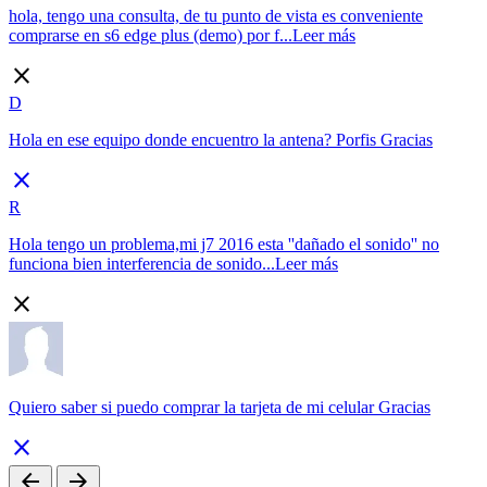
hola, tengo una consulta, de tu punto de vista es conveniente
comprarse en s6 edge plus (demo) por f...
Leer más
close
D
Hola en ese equipo donde encuentro la antena? Porfis Gracias
close
R
Hola tengo un problema,mi j7 2016 esta ''dañado el sonido'' no
funciona bien interferencia de sonido...
Leer más
close
Quiero saber si puedo comprar la tarjeta de mi celular Gracias
close
arrow_back
arrow_forward