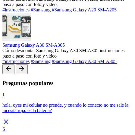
paso a paso con foto y video
#instrucciones
#Samsung
#Samsung Galaxy A20 SM-A205
Samsung Galaxy A30 SM-A305
Cómo desmontar Samsung Galaxy A30 SM-A305 instrucciones
paso a paso con foto y video
#instrucciones
#Samsung
#Samsung Galaxy A30 SM-A305
arrow_back
arrow_forward
Preguntas populares
J
hola, oyes mi celular no prende, y cuando lo conecto no me sale la
lucesita roja. es la bateria?
close
S