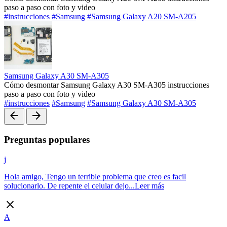
paso a paso con foto y video
#instrucciones
#Samsung
#Samsung Galaxy A20 SM-A205
Samsung Galaxy A30 SM-A305
Cómo desmontar Samsung Galaxy A30 SM-A305 instrucciones
paso a paso con foto y video
#instrucciones
#Samsung
#Samsung Galaxy A30 SM-A305
arrow_back
arrow_forward
Preguntas populares
j
Hola amigo, Tengo un terrible problema que creo es facil
solucionarlo. De repente el celular dejo...
Leer más
close
A