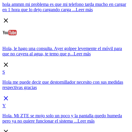
hola ammm mi problema es que mi telefono tarda mucho en cargar
en 1 hora que lo dejo cargando carga ...
Leer más
close
Hola, le hago una consulta. Ayer golpee levemente el móvil para
que no cayera al agua, te temo que p...
Leer más
close
S
Hola me puede decir que destornillador necesito con sus medidas
respectivas gracias
close
Y
Hola. Mi ZTE se mojo solo un poco y la pantalla quedo humeda
pero ya no quiere funcionar el sistema ...
Leer más
close