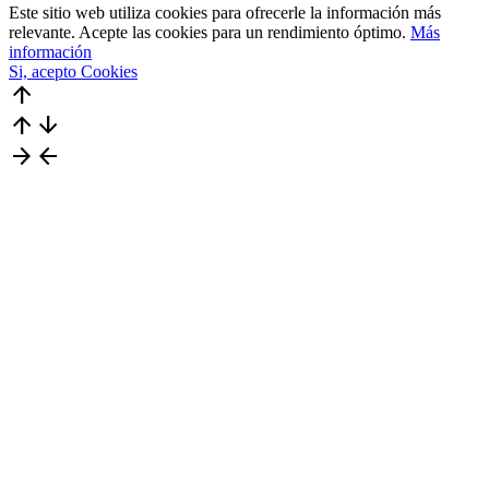
Este sitio web utiliza cookies para ofrecerle la información más
relevante. Acepte las cookies para un rendimiento óptimo.
Más
información
Si, acepto Cookies
arrow_upward
arrow_upward
arrow_downward
arrow_forward
arrow_back