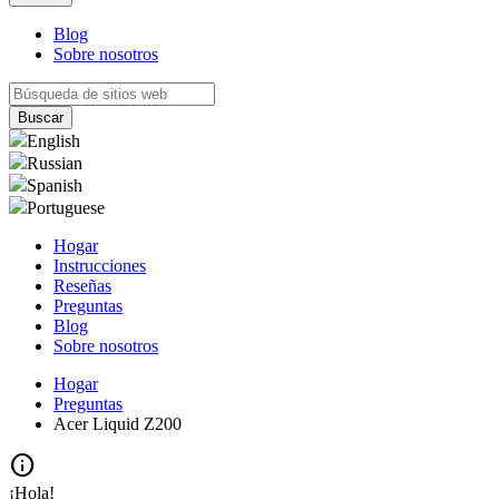
Blog
Sobre nosotros
English
Russian
Spanish
Portuguese
Hogar
Instrucciones
Reseñas
Preguntas
Blog
Sobre nosotros
Hogar
Preguntas
Acer Liquid Z200
info
¡Hola!