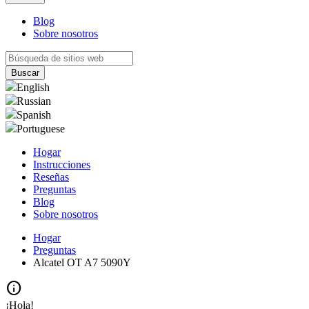
Blog
Sobre nosotros
English
Russian
Spanish
Portuguese
Hogar
Instrucciones
Reseñas
Preguntas
Blog
Sobre nosotros
Hogar
Preguntas
Alcatel OT A7 5090Y
info
¡Hola!