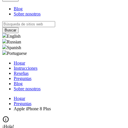
Blog
Sobre nosotros
English
Russian
Spanish
Portuguese
Hogar
Instrucciones
Reseñas
Preguntas
Blog
Sobre nosotros
Hogar
Preguntas
Apple iPhone 8 Plus
info
¡Hola!