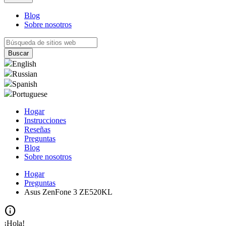
Blog
Sobre nosotros
English
Russian
Spanish
Portuguese
Hogar
Instrucciones
Reseñas
Preguntas
Blog
Sobre nosotros
Hogar
Preguntas
Asus ZenFone 3 ZE520KL
info
¡Hola!