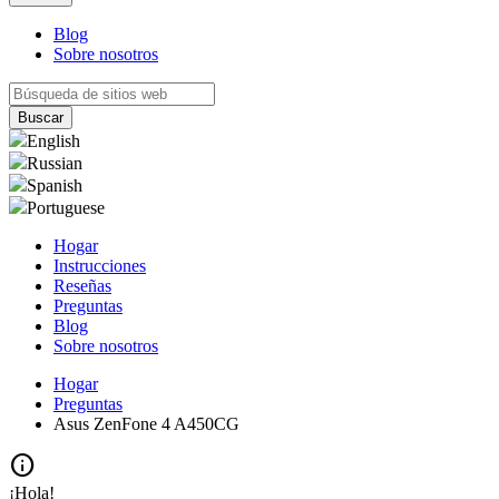
Blog
Sobre nosotros
English
Russian
Spanish
Portuguese
Hogar
Instrucciones
Reseñas
Preguntas
Blog
Sobre nosotros
Hogar
Preguntas
Asus ZenFone 4 A450CG
info
¡Hola!