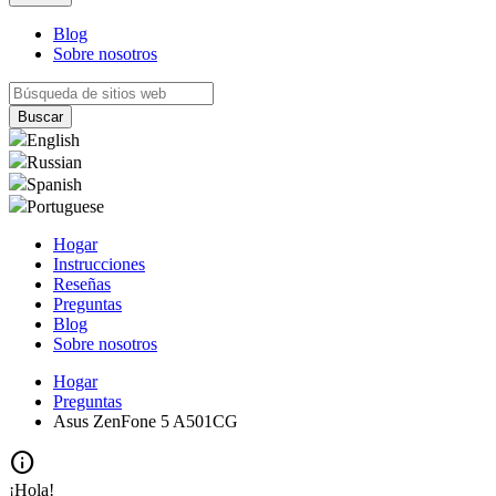
Blog
Sobre nosotros
English
Russian
Spanish
Portuguese
Hogar
Instrucciones
Reseñas
Preguntas
Blog
Sobre nosotros
Hogar
Preguntas
Asus ZenFone 5 A501CG
info
¡Hola!