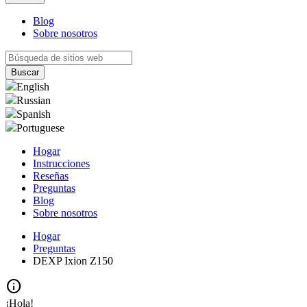
Blog
Sobre nosotros
English
Russian
Spanish
Portuguese
Hogar
Instrucciones
Reseñas
Preguntas
Blog
Sobre nosotros
Hogar
Preguntas
DEXP Ixion Z150
info
¡Hola!