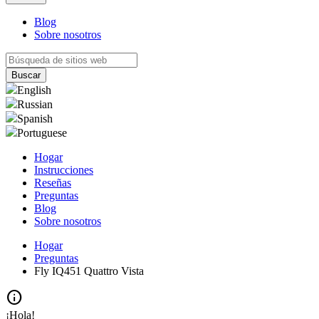
Blog
Sobre nosotros
English
Russian
Spanish
Portuguese
Hogar
Instrucciones
Reseñas
Preguntas
Blog
Sobre nosotros
Hogar
Preguntas
Fly IQ451 Quattro Vista
info
¡Hola!