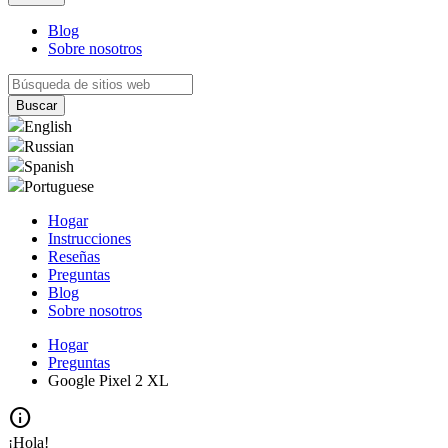
Blog
Sobre nosotros
English
Russian
Spanish
Portuguese
Hogar
Instrucciones
Reseñas
Preguntas
Blog
Sobre nosotros
Hogar
Preguntas
Google Pixel 2 XL
info
¡Hola!