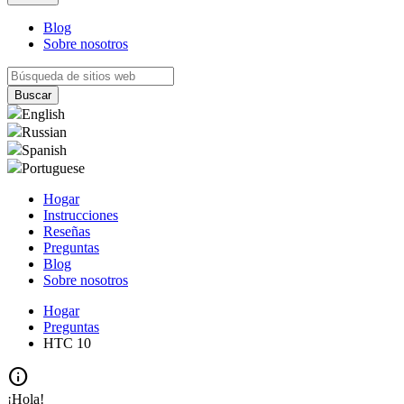
Blog
Sobre nosotros
English
Russian
Spanish
Portuguese
Hogar
Instrucciones
Reseñas
Preguntas
Blog
Sobre nosotros
Hogar
Preguntas
HTC 10
info
¡Hola!