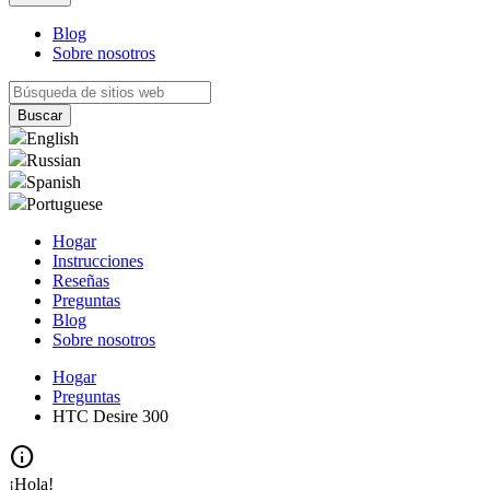
Blog
Sobre nosotros
English
Russian
Spanish
Portuguese
Hogar
Instrucciones
Reseñas
Preguntas
Blog
Sobre nosotros
Hogar
Preguntas
HTC Desire 300
info
¡Hola!