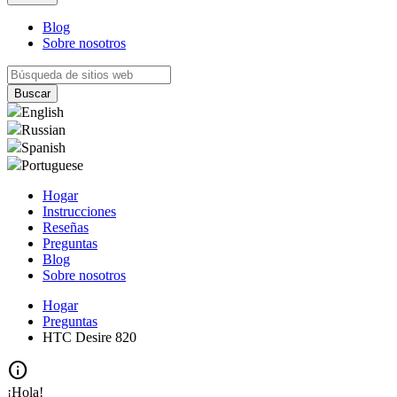
Blog
Sobre nosotros
English
Russian
Spanish
Portuguese
Hogar
Instrucciones
Reseñas
Preguntas
Blog
Sobre nosotros
Hogar
Preguntas
HTC Desire 820
info
¡Hola!