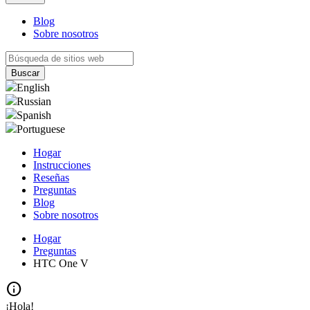
Blog
Sobre nosotros
English
Russian
Spanish
Portuguese
Hogar
Instrucciones
Reseñas
Preguntas
Blog
Sobre nosotros
Hogar
Preguntas
HTC One V
info
¡Hola!