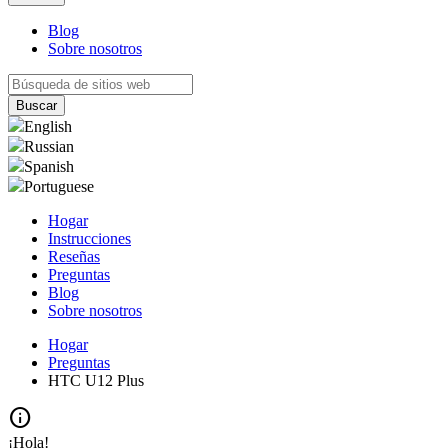
Blog
Sobre nosotros
English
Russian
Spanish
Portuguese
Hogar
Instrucciones
Reseñas
Preguntas
Blog
Sobre nosotros
Hogar
Preguntas
HTC U12 Plus
info
¡Hola!