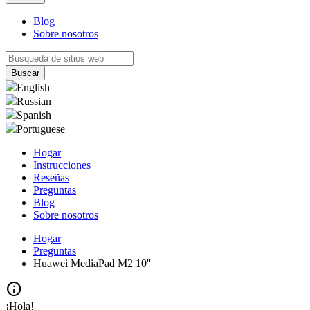
Blog
Sobre nosotros
English
Russian
Spanish
Portuguese
Hogar
Instrucciones
Reseñas
Preguntas
Blog
Sobre nosotros
Hogar
Preguntas
Huawei MediaPad M2 10''
info
¡Hola!