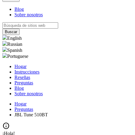
Blog
Sobre nosotros
English
Russian
Spanish
Portuguese
Hogar
Instrucciones
Reseñas
Preguntas
Blog
Sobre nosotros
Hogar
Preguntas
JBL Tune 510BT
info
¡Hola!