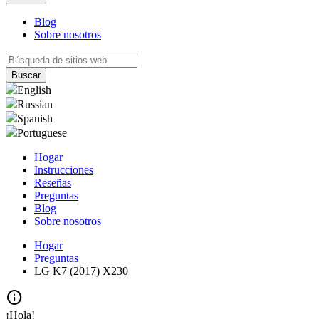
Blog
Sobre nosotros
English
Russian
Spanish
Portuguese
Hogar
Instrucciones
Reseñas
Preguntas
Blog
Sobre nosotros
Hogar
Preguntas
LG K7 (2017) X230
info
¡Hola!