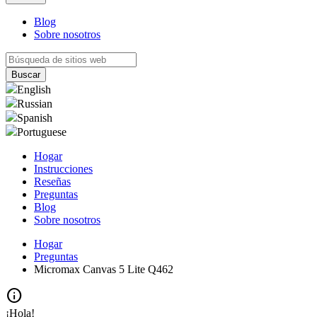
Blog
Sobre nosotros
English
Russian
Spanish
Portuguese
Hogar
Instrucciones
Reseñas
Preguntas
Blog
Sobre nosotros
Hogar
Preguntas
Micromax Canvas 5 Lite Q462
info
¡Hola!