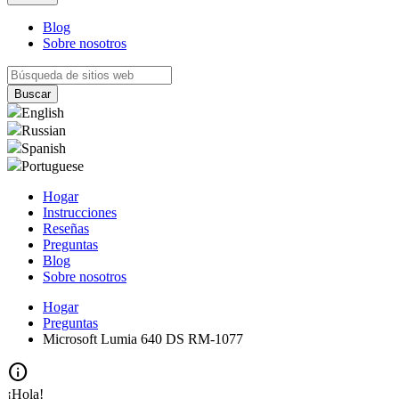
Blog
Sobre nosotros
English
Russian
Spanish
Portuguese
Hogar
Instrucciones
Reseñas
Preguntas
Blog
Sobre nosotros
Hogar
Preguntas
Microsoft Lumia 640 DS RM-1077
info
¡Hola!