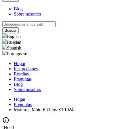
Blog
Sobre nosotros
English
Russian
Spanish
Portuguese
Hogar
Instrucciones
Reseñas
Preguntas
Blog
Sobre nosotros
Hogar
Preguntas
Motorola Moto E5 Plus XT1924
info
¡Hola!