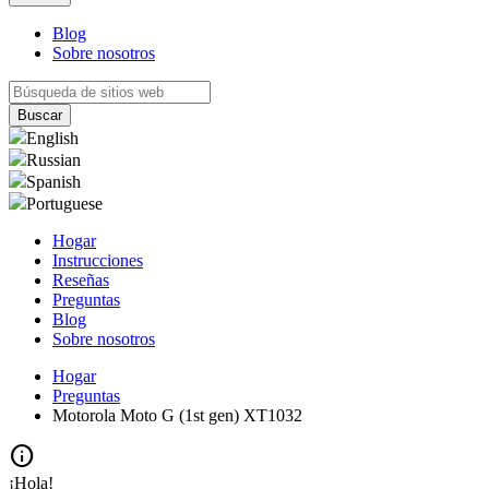
Blog
Sobre nosotros
English
Russian
Spanish
Portuguese
Hogar
Instrucciones
Reseñas
Preguntas
Blog
Sobre nosotros
Hogar
Preguntas
Motorola Moto G (1st gen) XT1032
info
¡Hola!