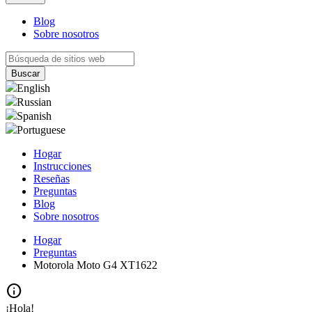
Blog
Sobre nosotros
English
Russian
Spanish
Portuguese
Hogar
Instrucciones
Reseñas
Preguntas
Blog
Sobre nosotros
Hogar
Preguntas
Motorola Moto G4 XT1622
info
¡Hola!