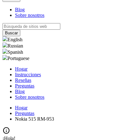
Blog
Sobre nosotros
English
Russian
Spanish
Portuguese
Hogar
Instrucciones
Reseñas
Preguntas
Blog
Sobre nosotros
Hogar
Preguntas
Nokia 515 RM-953
info
¡Hola!