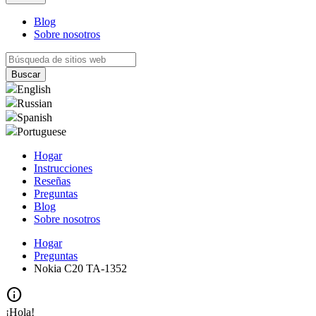
Blog
Sobre nosotros
English
Russian
Spanish
Portuguese
Hogar
Instrucciones
Reseñas
Preguntas
Blog
Sobre nosotros
Hogar
Preguntas
Nokia C20 TA-1352
info
¡Hola!