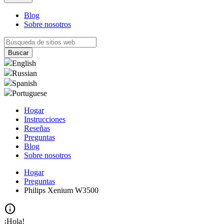
Blog
Sobre nosotros
English
Russian
Spanish
Portuguese
Hogar
Instrucciones
Reseñas
Preguntas
Blog
Sobre nosotros
Hogar
Preguntas
Philips Xenium W3500
info
¡Hola!