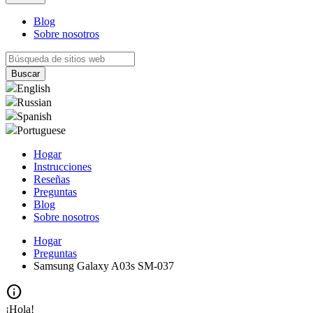
Blog
Sobre nosotros
English
Russian
Spanish
Portuguese
Hogar
Instrucciones
Reseñas
Preguntas
Blog
Sobre nosotros
Hogar
Preguntas
Samsung Galaxy A03s SM-037
info
¡Hola!