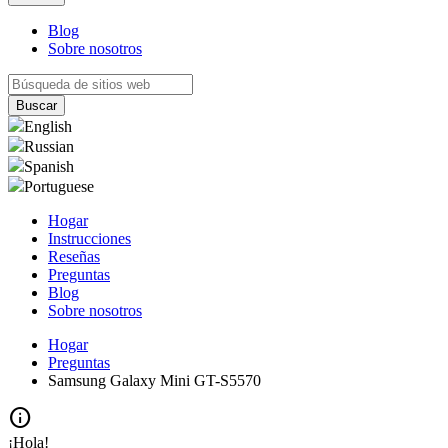
Blog
Sobre nosotros
English
Russian
Spanish
Portuguese
Hogar
Instrucciones
Reseñas
Preguntas
Blog
Sobre nosotros
Hogar
Preguntas
Samsung Galaxy Mini GT-S5570
info
¡Hola!