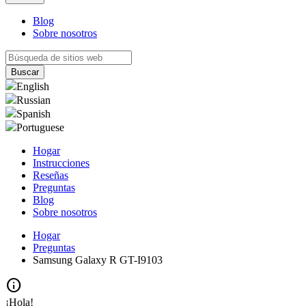
Blog
Sobre nosotros
English
Russian
Spanish
Portuguese
Hogar
Instrucciones
Reseñas
Preguntas
Blog
Sobre nosotros
Hogar
Preguntas
Samsung Galaxy R GT-I9103
info
¡Hola!