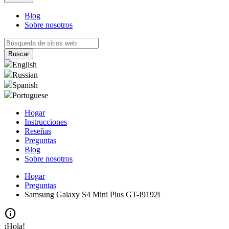
Blog
Sobre nosotros
English
Russian
Spanish
Portuguese
Hogar
Instrucciones
Reseñas
Preguntas
Blog
Sobre nosotros
Hogar
Preguntas
Samsung Galaxy S4 Mini Plus GT-I9192i
info
¡Hola!