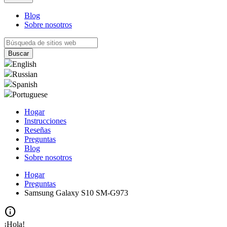
Blog
Sobre nosotros
English
Russian
Spanish
Portuguese
Hogar
Instrucciones
Reseñas
Preguntas
Blog
Sobre nosotros
Hogar
Preguntas
Samsung Galaxy S10 SM-G973
info
¡Hola!