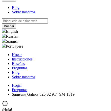
Blog
Sobre nosotros
English
Russian
Spanish
Portuguese
Hogar
Instrucciones
Reseñas
Preguntas
Blog
Sobre nosotros
Hogar
Preguntas
Samsung Galaxy Tab S2 9.7'' SM-T819
info
¡Hola!