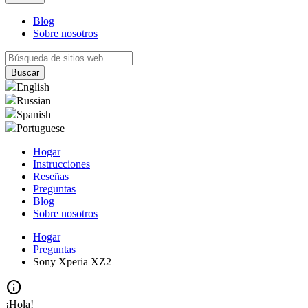
Blog
Sobre nosotros
English
Russian
Spanish
Portuguese
Hogar
Instrucciones
Reseñas
Preguntas
Blog
Sobre nosotros
Hogar
Preguntas
Sony Xperia XZ2
info
¡Hola!