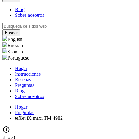
Blog
Sobre nosotros
English
Russian
Spanish
Portuguese
Hogar
Instrucciones
Reseñas
Preguntas
Blog
Sobre nosotros
Hogar
Preguntas
teXet iX maxi TM-4982
info
¡Hola!