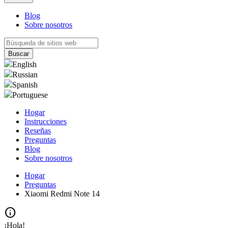
Blog
Sobre nosotros
English
Russian
Spanish
Portuguese
Hogar
Instrucciones
Reseñas
Preguntas
Blog
Sobre nosotros
Hogar
Preguntas
Xiaomi Redmi Note 14
info
¡Hola!