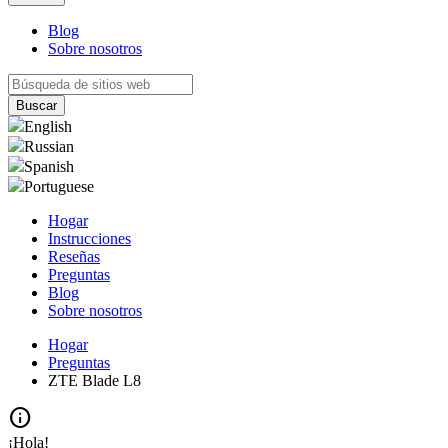
Blog
Sobre nosotros
English
Russian
Spanish
Portuguese
Hogar
Instrucciones
Reseñas
Preguntas
Blog
Sobre nosotros
Hogar
Preguntas
ZTE Blade L8
info
¡Hola!