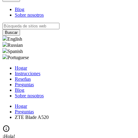
Blog
Sobre nosotros
English
Russian
Spanish
Portuguese
Hogar
Instrucciones
Reseñas
Preguntas
Blog
Sobre nosotros
Hogar
Preguntas
ZTE Blade A520
info
¡Hola!