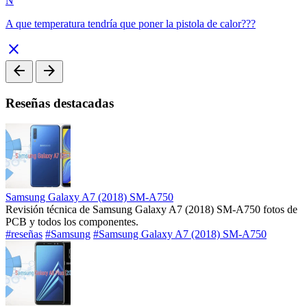
N
A que temperatura tendría que poner la pistola de calor???
close
arrow_back
arrow_forward
Reseñas destacadas
Samsung Galaxy A7 (2018) SM-A750
Revisión técnica de Samsung Galaxy A7 (2018) SM-A750 fotos de
PCB y todos los componentes.
#reseñas
#Samsung
#Samsung Galaxy A7 (2018) SM-A750