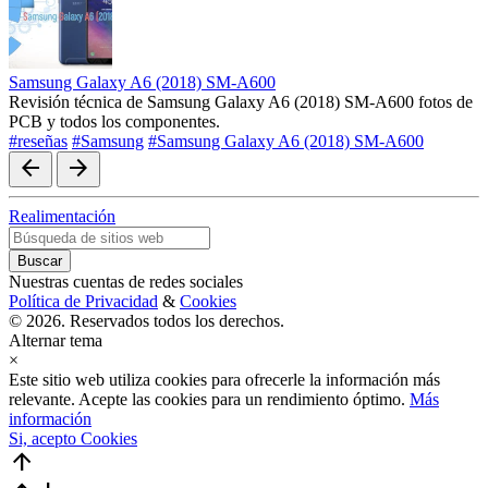
Samsung Galaxy A6 (2018) SM-A600
Revisión técnica de Samsung Galaxy A6 (2018) SM-A600 fotos de
PCB y todos los componentes.
#reseñas
#Samsung
#Samsung Galaxy A6 (2018) SM-A600
arrow_back
arrow_forward
Realimentación
Nuestras cuentas de redes sociales
Política de Privacidad
&
Cookies
© 2026. Reservados todos los derechos.
Alternar tema
×
Este sitio web utiliza cookies para ofrecerle la información más
relevante. Acepte las cookies para un rendimiento óptimo.
Más
información
Si, acepto Cookies
arrow_upward