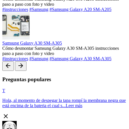
paso a paso con foto y video
#instrucciones
#Samsung
#Samsung Galaxy A20 SM-A205
Samsung Galaxy A30 SM-A305
Cómo desmontar Samsung Galaxy A30 SM-A305 instrucciones
paso a paso con foto y video
#instrucciones
#Samsung
#Samsung Galaxy A30 SM-A305
arrow_back
arrow_forward
Preguntas populares
T
Hola, al momento de despegar la tapa rompí la membrana negra que
está encima de la bateria el cual s...
Leer más
close