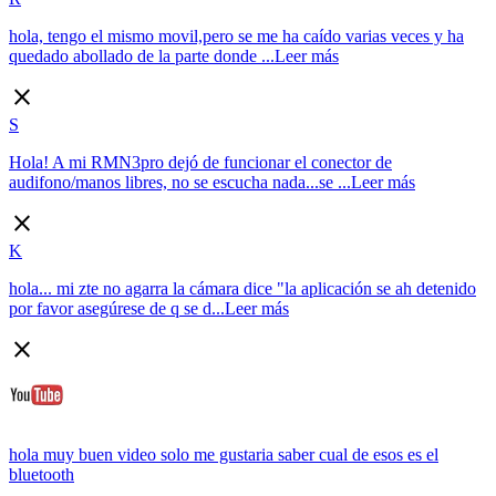
hola, tengo el mismo movil,pero se me ha caído varias veces y ha
quedado abollado de la parte donde ...
Leer más
close
S
Hola! A mi RMN3pro dejó de funcionar el conector de
audifono/manos libres, no se escucha nada...se ...
Leer más
close
K
hola... mi zte no agarra la cámara dice "la aplicación se ah detenido
por favor asegúrese de q se d...
Leer más
close
hola muy buen video solo me gustaria saber cual de esos es el
bluetooth