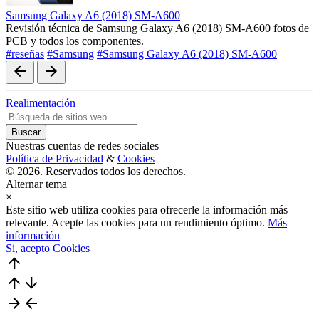
Samsung Galaxy A6 (2018) SM-A600
Revisión técnica de Samsung Galaxy A6 (2018) SM-A600 fotos de
PCB y todos los componentes.
#reseñas
#Samsung
#Samsung Galaxy A6 (2018) SM-A600
arrow_back
arrow_forward
Realimentación
Nuestras cuentas de redes sociales
Política de Privacidad
&
Cookies
© 2026. Reservados todos los derechos.
Alternar tema
×
Este sitio web utiliza cookies para ofrecerle la información más
relevante. Acepte las cookies para un rendimiento óptimo.
Más
información
Si, acepto Cookies
arrow_upward
arrow_upward
arrow_downward
arrow_forward
arrow_back