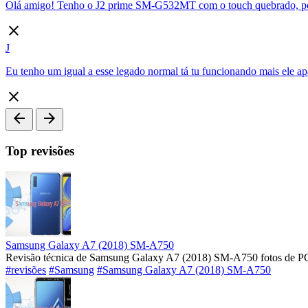
Olá amigo! Tenho o J2 prime SM-G532MT com o touch quebrado, por
close
J
Eu tenho um igual a esse legado normal tá tu funcionando mais ele ap
close
arrow_back
arrow_forward
Top revisões
Samsung Galaxy A7 (2018) SM-A750
Revisão técnica de Samsung Galaxy A7 (2018) SM-A750 fotos de PC
#revisões
#Samsung
#Samsung Galaxy A7 (2018) SM-A750