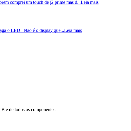
em comprei um touch de j2 prime mas d...
Leia mais
aga o LED . Não é o display que...
Leia mais
B e de todos os componentes.