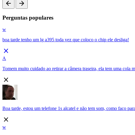
arrow_back
arrow_forward
Perguntas populares
w
boa tarde tenho um lg a395 toda vez que coloco o chip ele desliga!
close
A
Tomem muito cuidado ao retirar a câmera traseira, ela tem uma cola mu
close
Boa tarde, estou um telefone 1s alcatel e não tem som, como faço para d
close
w