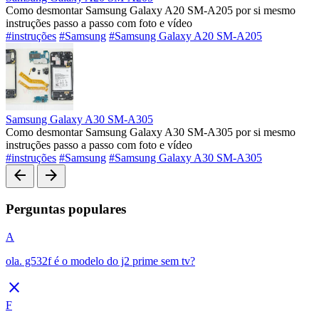
Como desmontar Samsung Galaxy A20 SM-A205 por si mesmo
instruções passo a passo com foto e vídeo
#instruções
#Samsung
#Samsung Galaxy A20 SM-A205
Samsung Galaxy A30 SM-A305
Como desmontar Samsung Galaxy A30 SM-A305 por si mesmo
instruções passo a passo com foto e vídeo
#instruções
#Samsung
#Samsung Galaxy A30 SM-A305
arrow_back
arrow_forward
Perguntas populares
A
ola. g532f é o modelo do j2 prime sem tv?
close
F