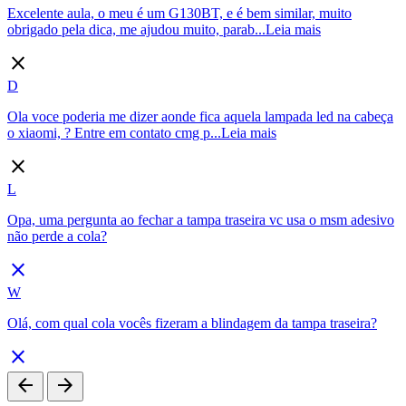
Excelente aula, o meu é um G130BT, e é bem similar, muito
obrigado pela dica, me ajudou muito, parab...
Leia mais
close
D
Ola voce poderia me dizer aonde fica aquela lampada led na cabeça
o xiaomi, ? Entre em contato cmg p...
Leia mais
close
L
Opa, uma pergunta ao fechar a tampa traseira vc usa o msm adesivo
não perde a cola?
close
W
Olá, com qual cola vocês fizeram a blindagem da tampa traseira?
close
arrow_back
arrow_forward