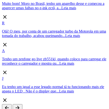
Muito bom! Moro no Brasil, tenho um aparelho desse e começou a
aparecer umas falhas no e-ink ecrã, a...
Leia mais
close
R
Olá! O meu, por conta de um carregador turbo da Motorola em uma
tomada do trabalho, acabou queimando...
Leia mais
close
A
Tenho um zenfone go live zb551kl, quando coloco para carregar ele
reconhece o carregador e mostra qu...
Leia mais
close
J
Eu tenho um igual a esse legado normal tá tu funcionando mais ele
apaga o LED . Não é o display que...
Leia mais
close
arrow_back
arrow_forward