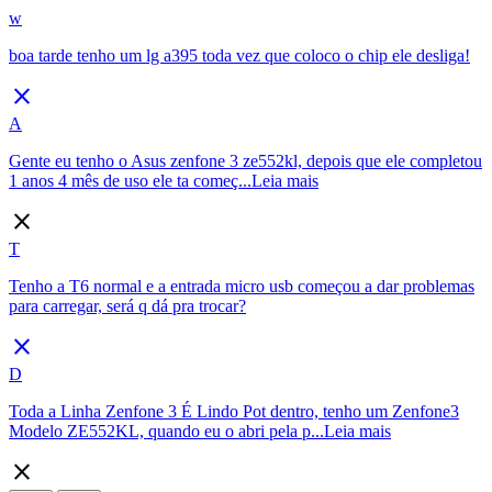
w
boa tarde tenho um lg a395 toda vez que coloco o chip ele desliga!
close
A
Gente eu tenho o Asus zenfone 3 ze552kl, depois que ele completou
1 anos 4 mês de uso ele ta começ...
Leia mais
close
T
Tenho a T6 normal e a entrada micro usb começou a dar problemas
para carregar, será q dá pra trocar?
close
D
Toda a Linha Zenfone 3 É Lindo Pot dentro, tenho um Zenfone3
Modelo ZE552KL, quando eu o abri pela p...
Leia mais
close