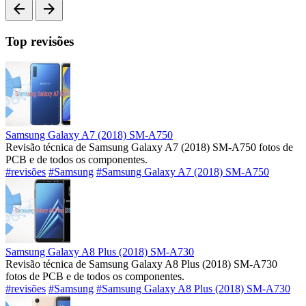
arrow_back
arrow_forward
Top revisões
Samsung Galaxy A7 (2018) SM-A750
Revisão técnica de Samsung Galaxy A7 (2018) SM-A750 fotos de
PCB e de todos os componentes.
#revisões
#Samsung
#Samsung Galaxy A7 (2018) SM-A750
Samsung Galaxy A8 Plus (2018) SM-A730
Revisão técnica de Samsung Galaxy A8 Plus (2018) SM-A730
fotos de PCB e de todos os componentes.
#revisões
#Samsung
#Samsung Galaxy A8 Plus (2018) SM-A730