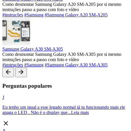
Como desmontar Samsung Galaxy A20 SM-A205 por si mesmo
instruções passo a passo com foto e vídeo
#instruções
#Samsung
#Samsung Galaxy A20 SM-A205
Samsung Galaxy A30 SM-A305
Como desmontar Samsung Galaxy A30 SM-A305 por si mesmo
instruções passo a passo com foto e vídeo
#instruções
#Samsung
#Samsung Galaxy A30 SM-A305
arrow_back
arrow_forward
Perguntas populares
J
Eu tenho um igual a esse legado normal tá tu funcionando mais ele
apaga o LED . Não é o display que...
Leia mais
close
A