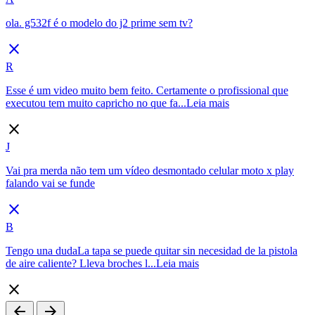
ola. g532f é o modelo do j2 prime sem tv?
close
R
Esse é um video muito bem feito. Certamente o profissional que
executou tem muito capricho no que fa...
Leia mais
close
J
Vai pra merda não tem um vídeo desmontado celular moto x play
falando vai se funde
close
B
Tengo una dudaLa tapa se puede quitar sin necesidad de la pistola
de aire caliente? Lleva broches l...
Leia mais
close
arrow_back
arrow_forward