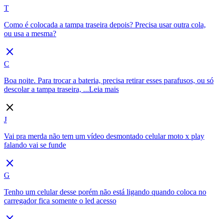
T
Como é colocada a tampa traseira depois? Precisa usar outra cola,
ou usa a mesma?
close
C
Boa noite. Para trocar a bateria, precisa retirar esses parafusos, ou só
descolar a tampa traseira, ...
Leia mais
close
J
Vai pra merda não tem um vídeo desmontado celular moto x play
falando vai se funde
close
G
Tenho um celular desse porém não está ligando quando coloca no
carregador fica somente o led acesso
close