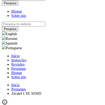
Blogue
Sobre nós
English
Russian
Spanish
Portuguese
Início
Instruções
Revisões
Perguntas
Blogue
Sobre nós
Início
Perguntas
Alcatel 1 SE 5030D
info