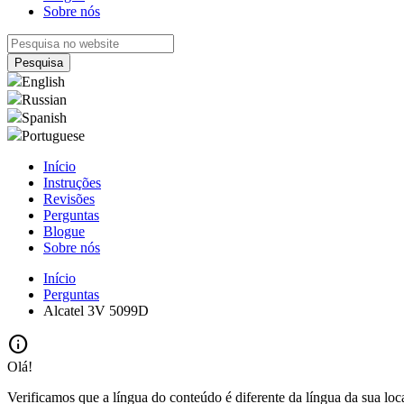
Sobre nós
English
Russian
Spanish
Portuguese
Início
Instruções
Revisões
Perguntas
Blogue
Sobre nós
Início
Perguntas
Alcatel 3V 5099D
info
Olá!
Verificamos que a língua do conteúdo é diferente da língua da sua loc