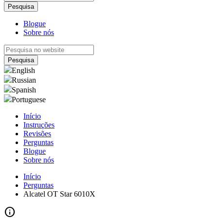
Blogue
Sobre nós
English
Russian
Spanish
Portuguese
Início
Instruções
Revisões
Perguntas
Blogue
Sobre nós
Início
Perguntas
Alcatel OT Star 6010X
info